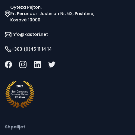
Qyteza Pejton,
Rr. Perandori Justinian Nr. 62, Prishtinë,
Kosovë 10000
info@kastori.net
+383 (0)45 11 14 14
Shpalljet