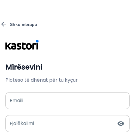
Kyçu - Kastori Portal Pune
Shko mbrapa
Mirësevini
Plotëso të dhënat për tu kyçur
Emaili
Fjalëkalimi